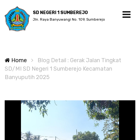
SD NEGERI 1 SUMBEREJO
Jln. Raya Banyuwangi No. 109, Sumberejo
Home
Blog Detail : Gerak Jalan Tingkat
SD/MI SD Negeri 1 Sumberejo Kecamatan
Banyuputih 2025