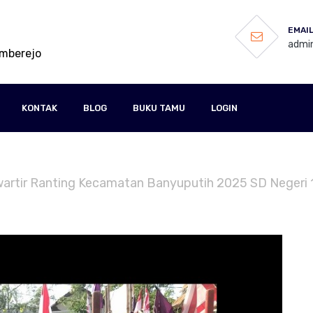
EMAIL
admi
umberejo
KONTAK
BLOG
BUKU TAMU
LOGIN
Kwartir Ranting Kecamatan Banyuputih 2025 SD Negeri