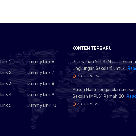
KONTEN TERBARU
ink 1
Dummy Link 6
Permainan MPLS (Masa Pengena
Lingkungan Sekolah) untuk...
Rea
ink 2
Dummy Link 7
30 Juli 2026
ink 3
Dummy Link 8
Materi Masa Pengenalan Lingku
ink 4
Dummy Link 9
Sekolah (MPLS) Ramah 20...
Rea
30 Juli 2026
ink 5
Dummy Link 10