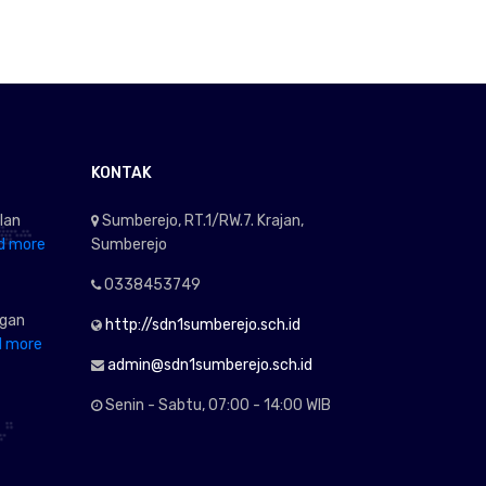
KONTAK
lan
Sumberejo, RT.1/RW.7. Krajan,
d more
Sumberejo
0338453749
ngan
http://sdn1sumberejo.sch.id
d more
admin@sdn1sumberejo.sch.id
Senin - Sabtu, 07:00 - 14:00 WIB