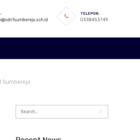
:
TELEPON:
n@sdn1sumberejo.sch.id
0338453749
 1 Sumberejo